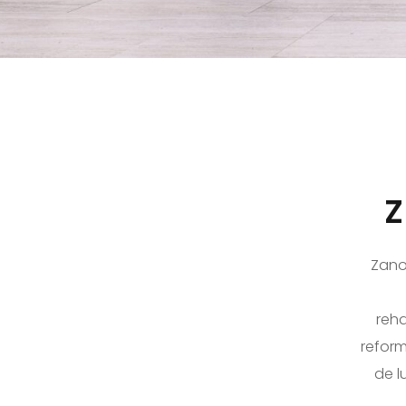
Zano
reha
reform
de l