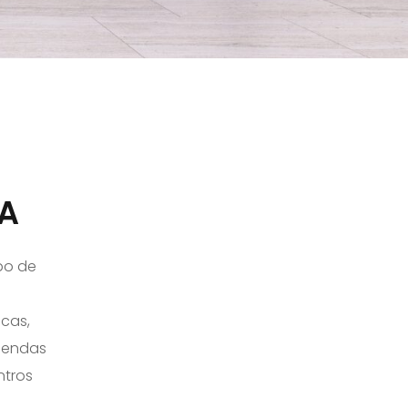
A
po de
icas,
viendas
ntros