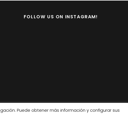
FOLLOW US ON INSTAGRAM!
vegación. Puede obtener más información y configurar sus
de Cookies
•
Un
proyecto
de
Zink
←