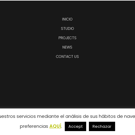
INICIO
STUDIO
PROJECTS
NEWS
CONTACT US
uestros servicios mediante el análisis de sus hábitos de na
8 • All Rights Reserved •
Aviso Legal
•
Política de Privacidad
•
Política 
preferencias
AQUÍ
.
Accept
Rechazar