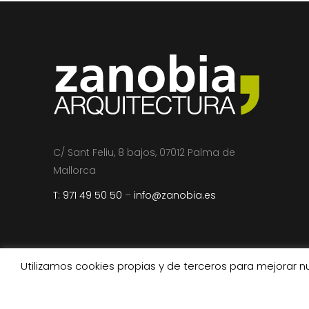
C/ Sant Feliu, 8 bajos, 07012 Palma de
Mallorca
T: 971 49 50 50
–
info@zanobia.es
Utilizamos cookies propias y de terceros para mejorar n
Copyright Zanobia Arquitectura 201